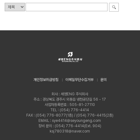
개인정보취급방침
이메일무단수집거부
문의
회사 : 세영ENG 주식회사
주소 : 경상북도 경주시 외동읍 냉천공단길 56 - 17
사업자등록번호 : 505-81-27110
TEL : (054) 776-4414
FAX : (054) 776-8077(1층) / (054) 776-4415(2층)
EMAIL : sye4414@seyoungeng.com
장비 문의 : (054) 776-4414(Ext. 904)
ksj780318@naver.com